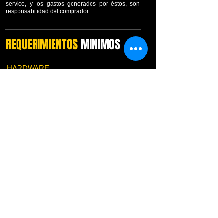
service, y los gastos generados por éstos, son
responsabilidad del comprador.
REQUERIMIENTOS
MINIMOS
HARDWARE
Procesador: 486 DXII o superior
RAM: 16 Mbytes
Espacio en Disco: 8 Mbytes libres
Mouse: presente
Puerto: USB
Monitor: Recomendado: VGA 800x600 color
SOFTWARE
Windows® ´95, ´98, Me, NT, 2000, XP, Vista,
7, 8, 10 u 11
Se requiere Acrobat Reader® para visualizar o
imprimir el manual.
No es compatible con MAC o Tablets