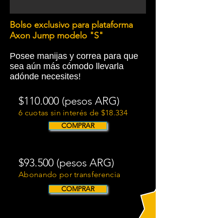
Bolso exclusivo para plataforma
Axon Jump modelo "S"
Posee manijas y correa para que
sea aún más cómodo llevarla
adónde necesites!
$110.000 (pesos ARG)​
6 cuotas sin interés de $18.334
COMPRAR
$93.500 (pesos ARG)​
15%
Abonando por transferencia
OFF
COMPRAR