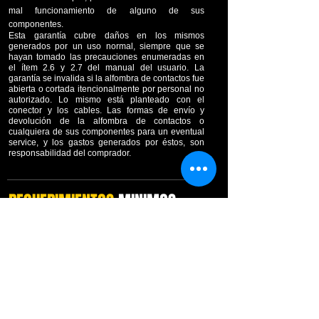
mal funcionamiento de alguno de sus
componentes.
Esta garantía cubre daños en los mismos
generados por un uso normal, siempre que se
hayan tomado las precauciones enumeradas en
el ítem 2.6 y 2.7 del manual del usuario. La
garantía se invalida si la alfombra de contactos fue
abierta o cortada itencionalmente por personal no
autorizado. Lo mismo está planteado con el
conector y los cables. Las formas de envío y
devolución de la alfombra de contactos o
cualquiera de sus componentes para un eventual
service, y los gastos generados por éstos, son
responsabilidad del comprador.
REQUERIMIENTOS
MINIMOS
HARDWARE
Procesador: 486 DXII o superior
RAM: 16 Mbytes
Espacio en Disco: 8 Mbytes libres
Mouse: presente
Puerto: USB
Monitor: Recomendado: VGA 800x600 color