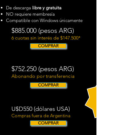
De descarga
libre y gratuita
NO requiere membresía
Compatible con Windows únicamente
$885.000 (pesos ARG)​
6 cuotas sin interés de $147.500*
COMPRAR
$752.250 (pesos ARG)​
15%
Abonando por transferencia
OFF
COMPRAR
U$D550 (dólares USA)
Compras fuera de Argentina
COMPRAR