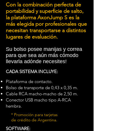
Con la combinación perfecta de
portabilidad y superficie de salto,
la plataforma AxonJump S es la
más elegida por profesionales que
necesitan transportarse a distintos
lugares de evaluación.
Su bolso posee manijas y correa
para que sea aún más cómodo
llevarla adónde necesites!
CADA SISTEMA INCLUYE:
Plataforma de contacto.
Bolso de transporte de 0,43 x 0,35 m.​
Cable RCA macho-macho de 2,50 m.
Conector USB macho tipo A-RCA
hembra.
* Promoción para tarjetas
de
crédito
de Argentina.
SOFTWARE: